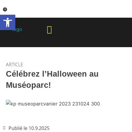
Aller
au
Ouvrir la barre d’outils
contenu
ARTICLE
Célébrez l’Halloween au
Muséoparc!
Publié le
10.9.2025