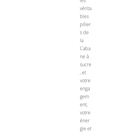
les
vérita
bles
pilier
s de
la
Caba
ne à
sucre
, et
votre
enga
gem
ent,
votre
éner
gie et