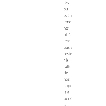
tés
ou
évén
eme
nts,
n’hés
itez
pas à
reste
r à
l’affût
de
nos
appe
ls à
béné
voles