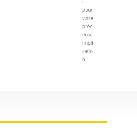
i
pour
votre
préci
euse
impli
catio
n