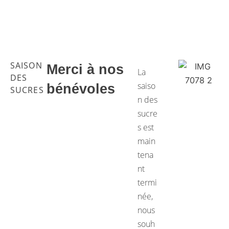
SAISON
Merci à nos
La
DES
saiso
bénévoles
SUCRES
n des
sucre
s est
main
tena
nt
termi
née,
nous
souh