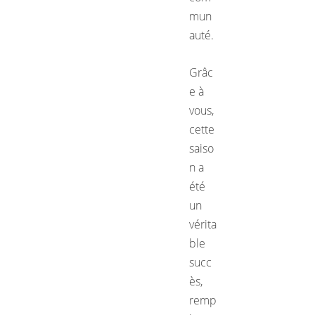
mun
auté.
Grâc
e à
vous,
cette
saiso
n a
été
un
vérita
ble
succ
ès,
remp