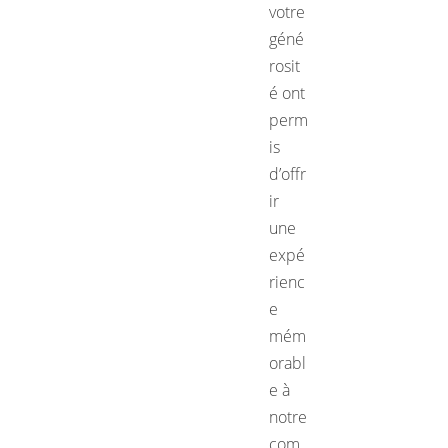
votre
géné
rosit
é ont
perm
is
d’offr
ir
une
expé
rienc
e
mém
orabl
e à
notre
com