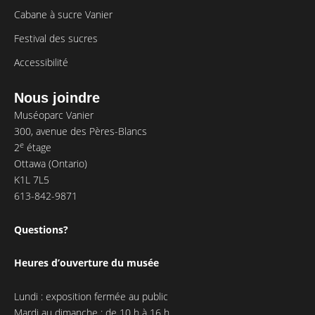
Cabane à sucre Vanier
Festival des sucres
Accessibilité
Nous joindre
Muséoparc Vanier
300, avenue des Pères-Blancs
e
2
étage
Ottawa (Ontario)
K1L 7L5
613-842-9871
Questions?
Heures d’ouverture du musée
Lundi : exposition fermée au public
Mardi au dimanche : de 10 h à 16 h