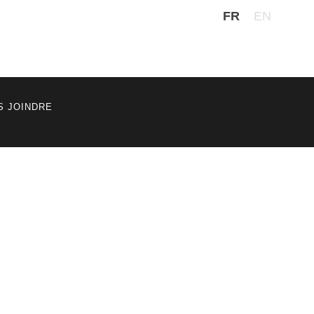
FR
EN
S JOINDRE