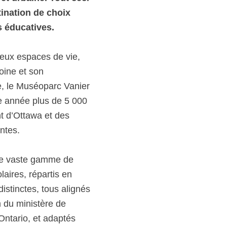
tination de choix
s éducatives.
eux espaces de vie,
oine et son
, le Muséoparc Vanier
e année plus de 5 000
t d’Ottawa et des
ntes.
ne vaste gamme de
aires, répartis en
distinctes, tous alignés
m du ministère de
’Ontario, et adaptés