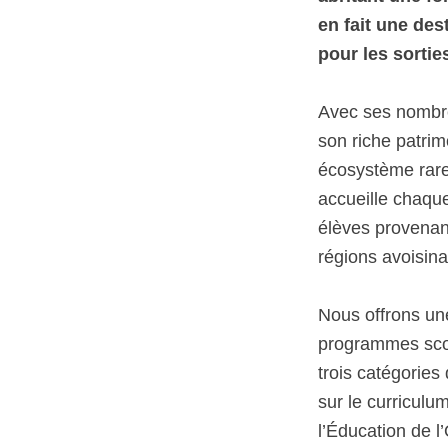
en fait une des
pour les sortie
Avec ses nombr
son riche patrim
écosystème rare
accueille chaqu
élèves provenan
régions avoisina
Nous offrons u
programmes scol
trois catégories 
sur le curriculu
l’Éducation de l