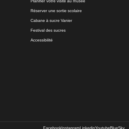
Planifier votre visite au musée
Réserver une sortie scolaire
Cabane à sucre Vanier
Festival des sucres
Accessibilité
Facebook
Instagram
Linkedin
Youtube
BlueSky