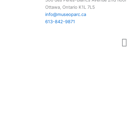
300 des Pères-Blancs Avenue 2nd floor
Ottawa, Ontario K1L 7L5
info@museoparc.ca
613-842-9871