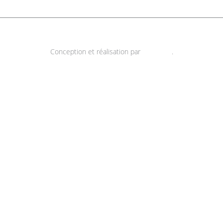
Termes et conditions d’utilisation.
Politiques de confidentialité.
Facebook
Instagram
Linkedin
Youtube
BlueSky
Conception et réalisation par
KB Media
.