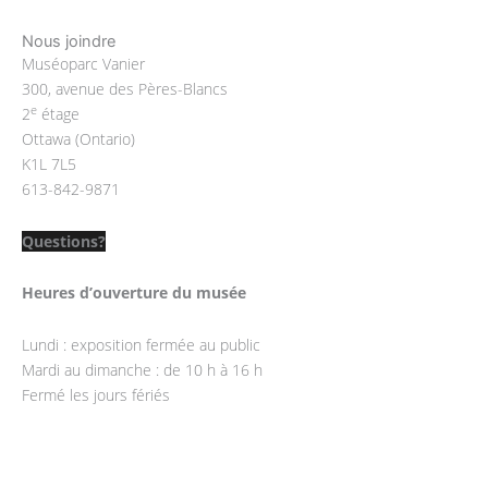
Nous joindre
Muséoparc Vanier
300, avenue des Pères-Blancs
e
2
étage
Ottawa (Ontario)
K1L 7L5
613-842-9871
Questions?
Heures d’ouverture du musée
Lundi : exposition fermée au public
Mardi au dimanche : de 10 h à 16 h
Fermé les jours fériés