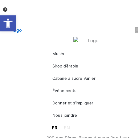
Aller
au
Ouvrir la barre d’outils
contenu
Musée
Sirop d’érable
Cabane à sucre Vanier
Événements
Donner et s’impliquer
Nous joindre
FR
EN