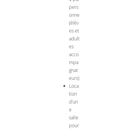
pers
onne
(élèv
es et
adult
es
acco
mpa
gnat
eurs)
Loca
tion
d’un
e
salle
pour