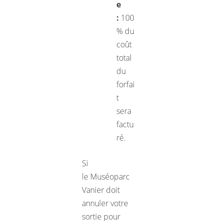
e
:
100
% du
coût
total
du
forfai
t
sera
factu
ré.
Si
le Muséoparc
Vanier doit
annuler votre
sortie pour