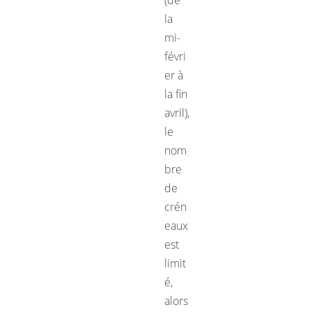
la
mi-
févri
er à
la fin
avril),
le
nom
bre
de
crén
eaux
est
limit
é,
alors