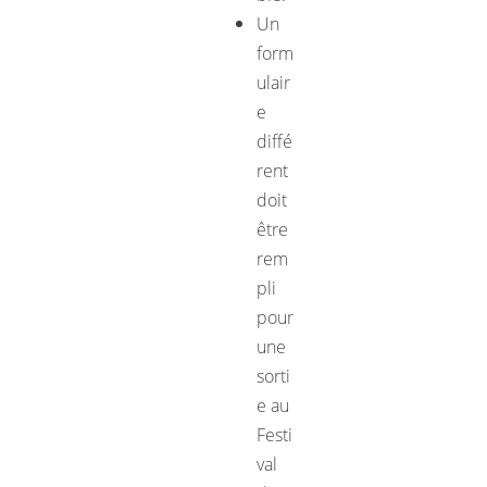
Un
form
ulair
e
diffé
rent
doit
être
rem
pli
pour
une
sorti
e au
Festi
val