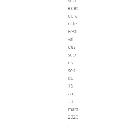
sucr
es et
dura
nt le
Festi
val
des
sucr
es,
soit
du
16
au
30
mars
2026
.