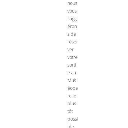
nous
vous
sugg
éron
s de
réser
ver
votre
sorti
e au
Mus
éopa
rc le
plus
tôt
possi
ble.