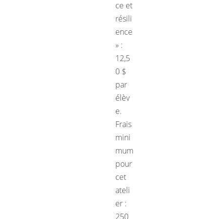
ce et
résili
ence
» :
12,5
0 $
par
élèv
e.
Frais
mini
mum
pour
cet
ateli
er :
250