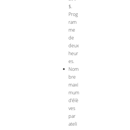
$.
Prog
ram
me
de
deux
heur
es.
Nom
bre
maxi
mum
d’élè
ves
par
ateli