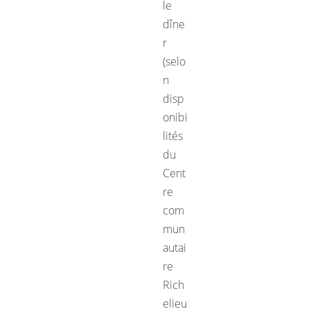
le
dîne
r
(selo
n
disp
onibi
lités
du
Cent
re
com
mun
autai
re
Rich
elieu