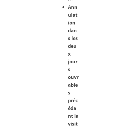
Ann
ulat
ion
dan
s les
deu
x
jour
s
ouvr
able
s
préc
éda
nt la
visit