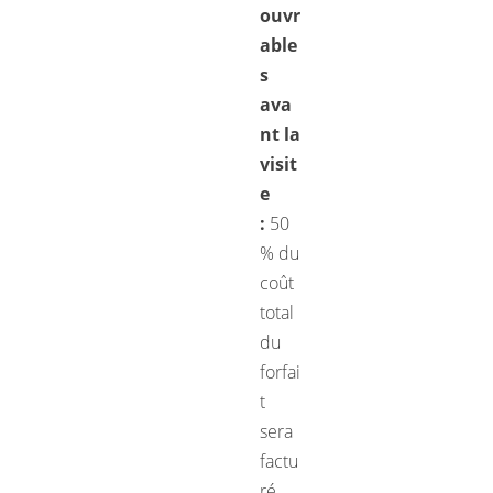
ouvr
able
s
ava
nt la
visit
e
:
50
% du
coût
total
du
forfai
t
sera
factu
ré.