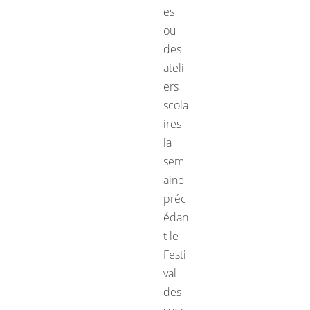
es
ou
des
ateli
ers
scola
ires
la
sem
aine
préc
édan
t le
Festi
val
des