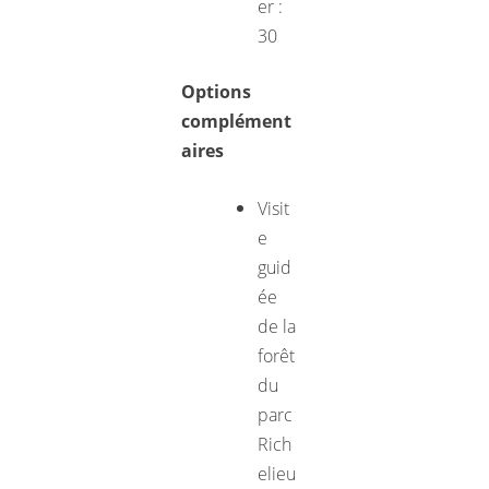
er :
30
Options
complément
aires
Visit
e
guid
ée
de la
forêt
du
parc
Rich
elieu