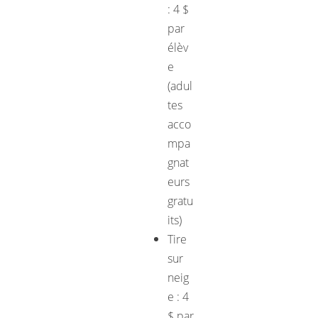
: 4 $
par
élèv
e
(adul
tes
acco
mpa
gnat
eurs
gratu
its)
Tire
sur
neig
e : 4
$ par