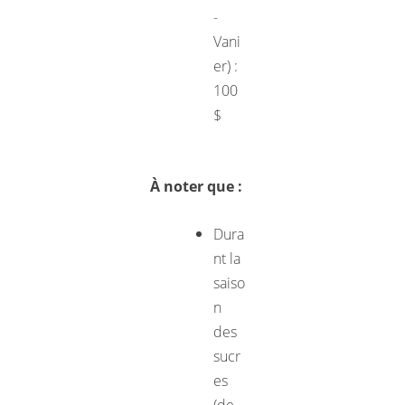
-
Vani
er) :
100
$
À noter que :
Dura
nt la
saiso
n
des
sucr
es
(de