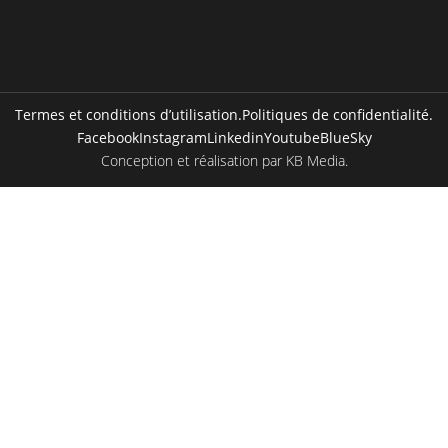
Termes et conditions d’utilisation.
Politiques de confidentialité.
Facebook
Instagram
Linkedin
Youtube
BlueSky
Conception et réalisation par
KB Media
.