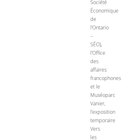
Société
Économique
de
l’Ontario
–
SÉO),
l’Office
des
affaires
francophones
et le
Muséoparc
Vanier,
l’exposition
temporaire
Vers
les