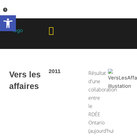
Aller
au
Ouvrir la barre d’outils
contenu
2011
Résultat
Vers les
d’une
affaires
collaboration
entre
le
RDÉE
Ontario
(aujourd’hui