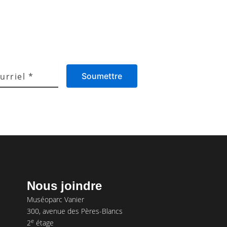
Soumettre
Nous joindre
Muséoparc Vanier
300, avenue des Pères-Blancs
e
2
étage