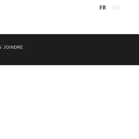
FR
EN
S JOINDRE