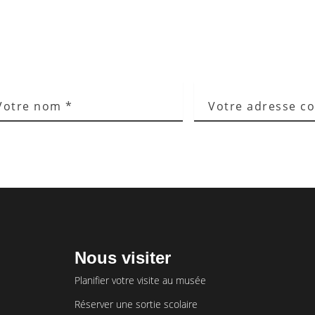
re
Votre
m
(Nécessaire)
adresse
courriel
(Nécessaire)
Nous visiter
Planifier votre visite au musée
Réserver une sortie scolaire