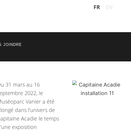
FR
EN
S JOINDRE
u 31 mars au 16
eptembre 2022, le
uséoparc Vanier a été
longé dans l’univers de
apitaine Acadie le temps
’une exposition