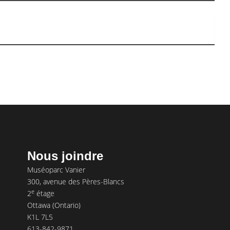
Nous joindre
Muséoparc Vanier
300, avenue des Pères-Blancs
e
2
étage
Ottawa (Ontario)
K1L 7L5
613-842-9871