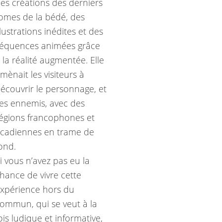
es créations des derniers
omes de la bédé, des
llustrations inédites et des
équences animées grâce
 la réalité augmentée. Elle
mènait les visiteurs à
écouvrir le personnage, et
es ennemis, avec des
égions francophones et
cadiennes en trame de
ond.
i vous n’avez pas eu la
hance de vivre cette
xpérience hors du
ommun, qui se veut à la
ois ludique et informative,