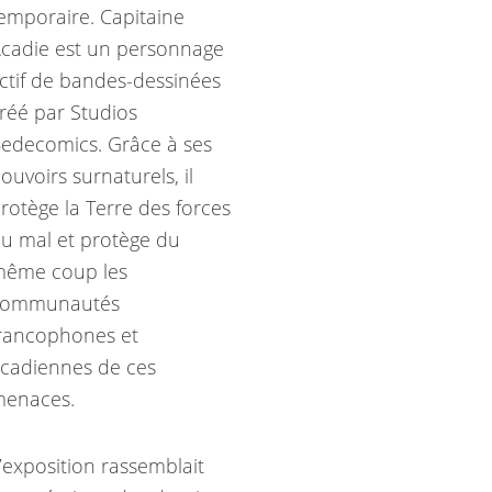
emporaire. Capitaine
cadie est un personnage
ictif de bandes-dessinées
réé par
Studios
edecomics
. Grâce à ses
ouvoirs surnaturels, il
rotège la Terre des forces
u mal et protège du
ême coup les
communautés
rancophones et
cadiennes de ces
enaces.
’exposition rassemblait