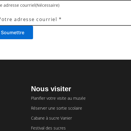
re adresse courriel
(Nécessaire)
Soumettre
Nous visiter
Planifier votre visite au musée
Réserver une sortie scolaire
Cabane à sucre Vanier
Festival des sucres