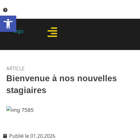
Aller
au
Ouvrir la barre d’outils
contenu
ARTICLE
Bienvenue à nos nouvelles
stagiaires
Publié le
01.20.2026